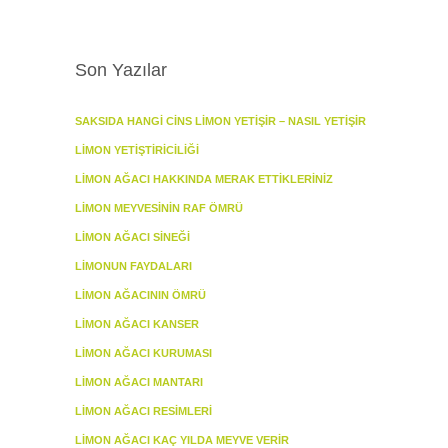
Son Yazılar
SAKSIDA HANGI CINS LIMON YETIŞIR – NASIL YETIŞIR
LIMON YETIŞTIRICILIĞI
LIMON AĞACI HAKKINDA MERAK ETTIKLERINIZ
LIMON MEYVESININ RAF ÖMRÜ
LIMON AĞACI SINEĞI
LIMONUN FAYDALARI
LIMON AĞACININ ÖMRÜ
LIMON AĞACI KANSER
LIMON AĞACI KURUMASI
LIMON AĞACI MANTARI
LIMON AĞACI RESIMLERI
LIMON AĞACI KAÇ YILDA MEYVE VERIR