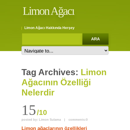
Limon Ağacı
Limon Ağacı Hakkında Herşey
Tag Archives:
Limon
Ağacının Özelliği
Nelerdir
15
/10
posted by:
Limon Sulama
|
comments:
0
Limon ağaçlarının özellikleri