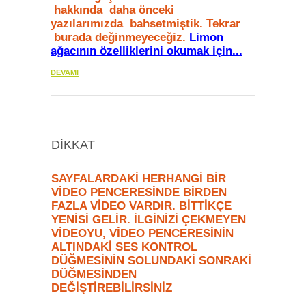
hakkında daha önceki
yazılarımızda bahsetmiştik. Tekrar
burada değinmeyeceğiz.
Limon
ağacının özelliklerini okumak için...
DEVAMI
DİKKAT
SAYFALARDAKİ HERHANGİ BİR
VİDEO PENCERESİNDE BİRDEN
FAZLA VİDEO VARDIR. BİTTİKÇE
YENİSİ GELİR. İLGİNİZİ ÇEKMEYEN
VİDEOYU, VİDEO PENCERESİNİN
ALTINDAKİ SES KONTROL
DÜĞMESİNİN SOLUNDAKİ SONRAKİ
DÜĞMESİNDEN
DEĞİŞTİREBİLİRSİNİZ