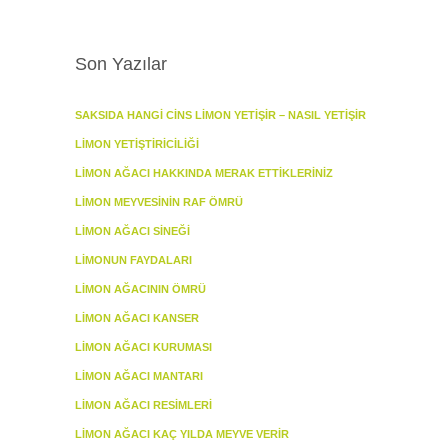
Son Yazılar
SAKSIDA HANGI CINS LIMON YETIŞIR – NASIL YETIŞIR
LIMON YETIŞTIRICILIĞI
LIMON AĞACI HAKKINDA MERAK ETTIKLERINIZ
LIMON MEYVESININ RAF ÖMRÜ
LIMON AĞACI SINEĞI
LIMONUN FAYDALARI
LIMON AĞACININ ÖMRÜ
LIMON AĞACI KANSER
LIMON AĞACI KURUMASI
LIMON AĞACI MANTARI
LIMON AĞACI RESIMLERI
LIMON AĞACI KAÇ YILDA MEYVE VERIR