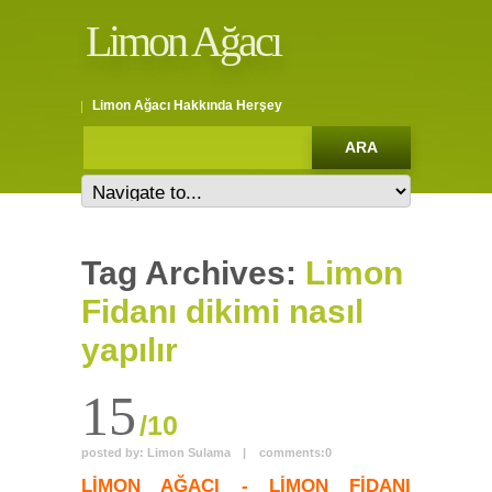
Limon Ağacı
Limon Ağacı Hakkında Herşey
Tag Archives:
Limon
Fidanı dikimi nasıl
yapılır
15
/10
posted by:
Limon Sulama
|
comments:
0
L
İMON AĞACI - LİMON FİDANI