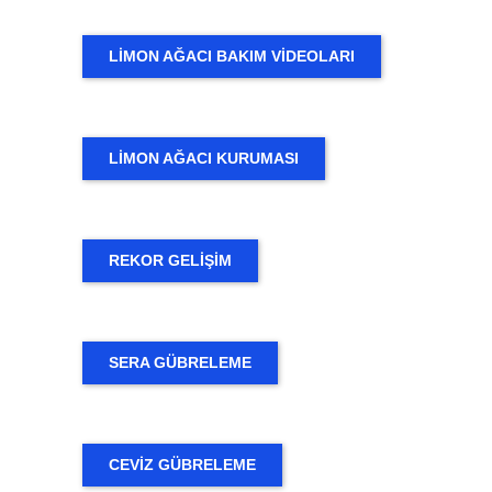
LİMON AĞACI BAKIM VİDEOLARI
LİMON AĞACI KURUMASI
REKOR GELİŞİM
SERA GÜBRELEME
CEVIZ GÜBRELEME