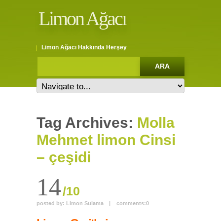
Limon Ağacı
Limon Ağacı Hakkında Herşey
Tag Archives:
Molla
Mehmet limon Cinsi
– çeşidi
14
/10
posted by:
Limon Sulama
|
comments:
0