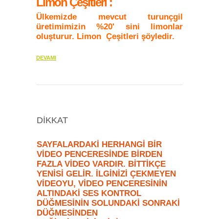
Limon Çeşitleri :
Ülkemizde mevcut turunçgil
üretimimizin %20' sini limonlar
oluşturur. Limon Çeşitleri şöyledir.
DEVAMI
DİKKAT
SAYFALARDAKİ HERHANGİ BİR
VİDEO PENCERESİNDE BİRDEN
FAZLA VİDEO VARDIR. BİTTİKÇE
YENİSİ GELİR. İLGİNİZİ ÇEKMEYEN
VİDEOYU, VİDEO PENCERESİNİN
ALTINDAKİ SES KONTROL
DÜĞMESİNİN SOLUNDAKİ SONRAKİ
DÜĞMESİNDEN