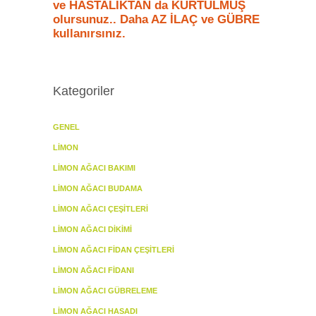
ve HASTALIKTAN da KURTULMUŞ
olursunuz.. Daha AZ İLAÇ ve GÜBRE
kullanırsınız.
Kategoriler
GENEL
LIMON
LIMON AĞACI BAKIMI
LIMON AĞACI BUDAMA
LIMON AĞACI ÇEŞITLERI
LIMON AĞACI DIKIMI
LIMON AĞACI FIDAN ÇEŞITLERI
LIMON AĞACI FIDANI
LIMON AĞACI GÜBRELEME
LIMON AĞACI HASADI