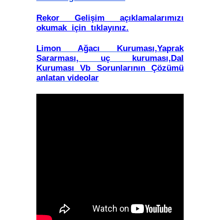
Rekor Gelişim açıklamalarımızı
okumak için tıklayınız.
Limon Ağacı Kuruması,Yaprak
Sararması, uç kuruması,Dal
Kuruması Vb Sorunlarının Çözümü
anlatan videolar