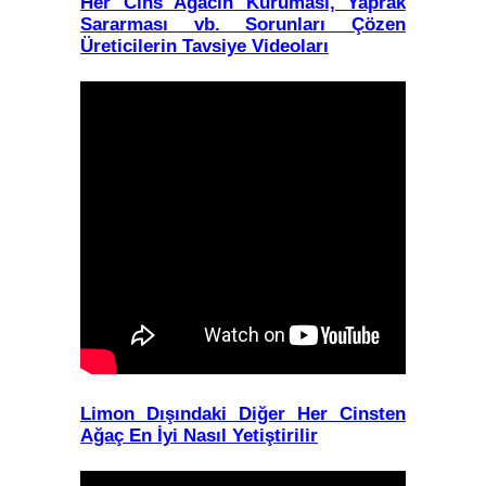
Her Cins Ağacın Kuruması, Yaprak
Sararması vb. Sorunları Çözen
Üreticilerin Tavsiye Videoları
Limon Dışındaki Diğer Her Cinsten
Ağaç En İyi Nasıl Yetiştirilir