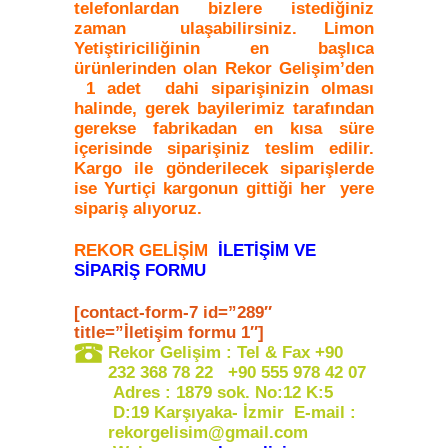
telefonlardan bizlere istediğiniz
zaman ulaşabilirsiniz. Limon
Yetiştiriciliğinin en başlıca
ürünlerinden olan Rekor Gelişim’den
1 adet dahi siparişinizin olması
halinde, gerek bayilerimiz tarafından
gerekse fabrikadan en kısa süre
içerisinde siparişiniz teslim edilir.
Kargo ile gönderilecek siparişlerde
ise Yurtiçi kargonun gittiği her yere
sipariş alıyoruz.
REKOR GELİŞİM
İLETİŞİM VE
SİPARİŞ FORMU
[contact-form-7 id=”289″
title=”İletişim formu 1″]
Rekor Gelişim : Tel & Fax +90
232 368 78 22 +90 555 978 42 07
Adres : 1879 sok. No:12 K:5
D:19 Karşıyaka- İzmir E-mail :
rekorgelisim@gmail.com