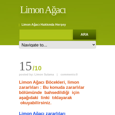
Limon Ağacı
Limon Ağacı Hakkında Herşey
15
/10
posted by:
Limon Sulama
|
comments:
0
Limon Ağacı Böcekleri, limon
zararlıları : Bu konuda zararlılar
bölümünde bahsedildiği için
aşağıdaki linki tıklayarak
okuyabilirsiniz.
Limon Ağacı zararlıları