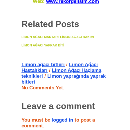
Web:
www.rekorgelisim.com
Related Posts
LIMON AĞACI MANTARI
LIMON AĞACI BAKIMI
LIMON AĞACI YAPRAK BITI
Limon ağacı bitleri
/
Limon Ağacı
Hastalıkları
/
Limon Ağacı ilaçlama
teknikleri
/
Limon yaprağında yaprak
bitleri
No Comments Yet.
Leave a comment
You must be
logged in
to post a
comment.