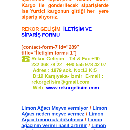
Kargo ile gönderilecek siparişlerde
ise Yurtiçi kargonun gittiği her yere
sipariş alıyoruz.
REKOR GELİŞİM
İLETİŞİM VE
SİPARİŞ FORMU
[contact-form-7 id=”289″
title=”İletişim formu 1″]
Rekor Gelişim : Tel & Fax +90
232 368 78 22 +90 555 978 42 07
Adres : 1879 sok. No:12 K:5
D:19 Karşıyaka- İzmir E-mail :
rekorgelisim@gmail.com
Web:
www.rekorgelisim.com
Limon Ağacı Meyve vermiyor
/
Limon
Ağacı neden meyve vermez
/
Limon
Ağacı tomurcuk dökülmesi
/
Limon
ağacının verimi nasıl artırılır
/
Limon