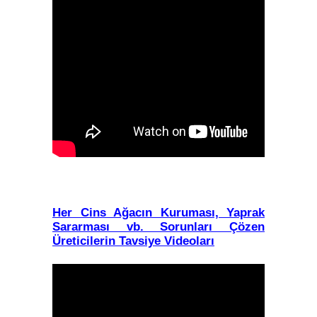
Her Cins Ağacın Kuruması, Yaprak
Sararması vb. Sorunları Çözen
Üreticilerin Tavsiye Videoları