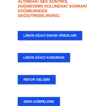
ALTINDAKİ SES KONTROL
DÜĞMESİNİN SOLUNDAKİ SONRAKİ
DÜĞMESİNDEN
DEĞİŞTİREBİLİRSİNİZ
LİMON AĞACI BAKIM VİDEOLARI
LİMON AĞACI KURUMASI
REKOR GELİŞİM
SERA GÜBRELEME