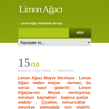
Limon Ağacı
Limon Ağacı Hakkında Herşey
15
/10
posted by:
Limon Sulama
|
comments:
0
Limon Ağacı Meyve Vermiyor : Limon
Ağacı neden meyve vermez, bu
sorun nasıl giderilir. Limon
Ağaçlarınız Meyve vermiyorsa,
sorunun kaynakları başlıca şunlar
olabilir ; Çiçekler, tomurcuklar
meyveye yatmadağı için olabilir.