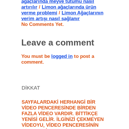
ağaçlarında meyve tutumu nasıl
artırılır
/
Limon ağaçlarında ürün
verme problemi
/
Limon Ağaçlarının
verim artışı nasıl sağlanır
No Comments Yet.
Leave a comment
You must be
logged in
to post a
comment.
DİKKAT
SAYFALARDAKİ HERHANGİ BİR
VİDEO PENCERESİNDE BİRDEN
FAZLA VİDEO VARDIR. BİTTİKÇE
YENİSİ GELİR. İLGİNİZİ ÇEKMEYEN
VİDEOYU, VİDEO PENCERESİNİN