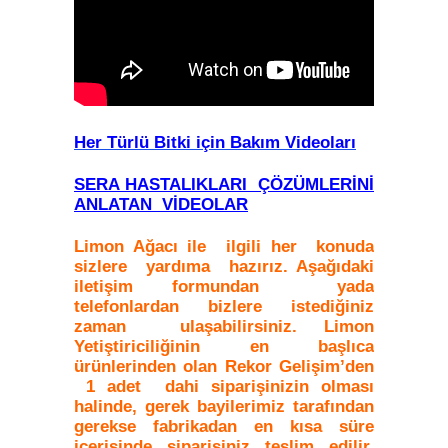
Her Türlü Bitki için Bakım Videoları
SERA HASTALIKLARI ÇÖZÜMLERİNİ
ANLATAN VİDEOLAR
Limon Ağacı ile ilgili her konuda
sizlere yardıma hazırız. Aşağıdaki
iletişim formundan yada
telefonlardan bizlere istediğiniz
zaman ulaşabilirsiniz. Limon
Yetiştiriciliğinin en başlıca
ürünlerinden olan Rekor Gelişim’den
1 adet dahi siparişinizin olması
halinde, gerek bayilerimiz tarafından
gerekse fabrikadan en kısa süre
içerisinde siparişiniz teslim edilir.