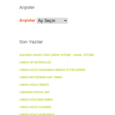
Arşivler
Arşivler
Son Yazılar
SAKSIDA HANGI CINS LIMON YETIŞIR – NASIL YETIŞIR
LIMON YETIŞTIRICILIĞI
LIMON AĞACI HAKKINDA MERAK ETTIKLERINIZ
LIMON MEYVESININ RAF ÖMRÜ
LIMON AĞACI SINEĞI
LIMONUN FAYDALARI
LIMON AĞACININ ÖMRÜ
LIMON AĞACI KANSER
LIMON AĞACI KURUMASI